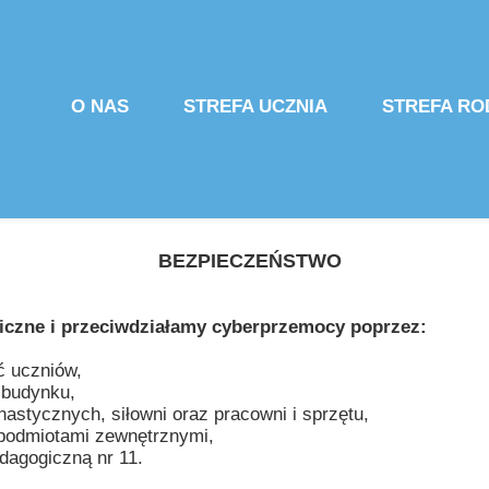
O NAS
STREFA UCZNIA
STREFA RO
Przycisk
Strona główna
RZECZNIK PRAW UCZNIA
KALENDAR
SPACER PO SZKOLE ONLINE
WYKAZ PODRĘCZNIKÓW
REKRUTAC
DYREKCJA I NAUCZYCIELE
PLAN LEKCJI
WYPRAWKA 
BEZPIECZEŃSTWO
POMOC PSYCHOLOGICZNO – PEDAGOGICZNA
DZWONKI
WYCHOWA
PIELĘGNIARKA SZKOLNA
JĘZYKI OBCE
STANDARDY
iczne i przeciwdziałamy cyberprzemocy poprzez:
ODDZIAŁY SPORTOWE
ZAJĘCIA POZALEKCYJNE
RADA ROD
ć uczniów,
z budynku,
BIBLIOTEKA
DORADZTWO ZAWODOWE
UBEZPIECZ
nastycznych, siłowni oraz pracowni i sprzętu,
 podmiotami zewnętrznymi,
ŚWIETLICA
STANDARDY OCHRONY UCZNIÓW
STOŁÓWKA
dagogiczną nr 11.