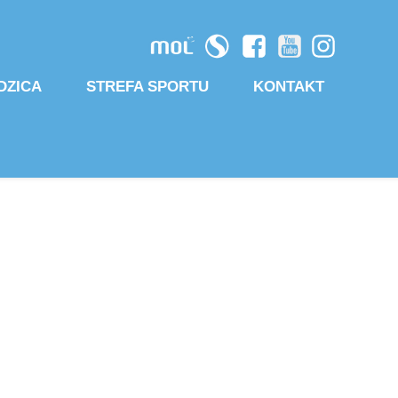
DZICA
STREFA SPORTU
KONTAKT
IUM
SPORT W SZKOLE
JA
PŁYWANIE
DO KLASY 1
GIMNASTYKA ARTYSTYCZNA
WCY
GIMNASTYKA SPORTOWA I SKOKI NA ŚCIE
 OCHRONY MAŁOLETNICH
PIŁKA NOŻNA
ZICÓW
ENIE