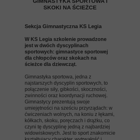
GIMNASTYKA SPORTOWA I
SKOKI NA ŚCIEŻCE
Sekcja Gimnastyczna KS Legia
W KS Legia szkolenie prowadzone
jest w dwóch dyscyplinach
sportowych: gimnastyce sportowej
dla chłopców oraz skokach na
ścieżce dla dziewcząt.
Gimnastyka sportowa, jedna z
najstarszych dyscyplin sportowych, to
połączenie siły, gibkości, skoczności,
zwinności oraz koordynacji ruchowej.
Gimnastycy prezentują swoje
umiejętności na sześciu przyrządach: w
ćwiczeniach wolnych, na koniu z łękami,
kółkach, skoku, poręczach i drążku, co
czyni tę dyscyplinę jedną z najbardziej
widowiskowych. Jest to sport znakomicie
kształtujący charakter, wytrwałość i