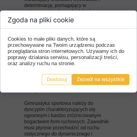
determinację, pomagający w
pokonywaniu własnych słabości,
podnoszeniu granic możliwości oraz
Zgoda na pliki cookie
sprzyjający harmonijnemu rozwojowi
ciała, a także osiąganiu
ponadprzeciętnej sprawności fizycznej i
Cookies to małe pliki danych, które są
umiejętności.
przechowywane na Twoim urządzeniu podczas
przeglądania stron internetowych. Używamy ich do
Gimnastyka sportowa to prawdziwe
poprawy działania serwisu, personalizacji treści,
widowisko, które urzeka widzów
oraz analizy ruchu na stronie.
zarówno precyzją, jak i dynamiką ruchu.
Złożone ewolucje wykonywane na
planszy, przyrządach czy w powietrzu
Dostosuj
Zezwól na wszystkie
przyciągają uwagę, wzbudzając podziw i
emocje.
Gimnastyka sportowa należy do
dyscyplin charakteryzujących się
ogromnym i bardzo zróżnicowanym
bogactwem form ruchowych. Zawodnik
musi płynnie przechodzić od ruchu
statycznego do dynamicznego i