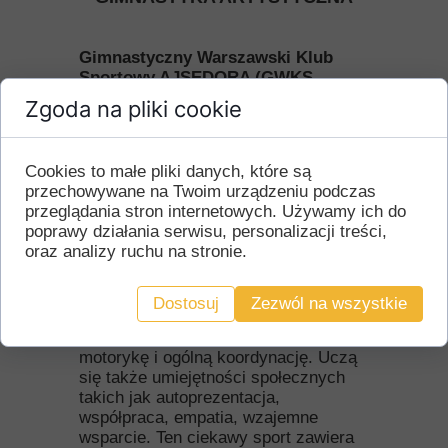
Gimnastyczny Warszawski Klub
Sportowy AJSEDORA (GWKS
Ajsedora)
Zgoda na pliki cookie
Gimnastyka artystyczna jest jedną z
najpiękniejszych olimpijskich
Cookies to małe pliki danych, które są
dyscyplin sportowych a także
przechowywane na Twoim urządzeniu podczas
ogólnorozwojową dyscypliną sportową
przeglądania stron internetowych. Używamy ich do
dla dziewczynek. Jest podstawą nie
poprawy działania serwisu, personalizacji treści,
tylko dla innych dyscyplin sportowych,
oraz analizy ruchu na stronie.
ale i tańca. Radość, jaką dziewczynki
czerpią z treningów jest jedyna
w swoim rodzaju.
Dostosuj
Zezwól na wszystkie
Na treningach dzieci rozwijają swoją
motorykę i ogólną koordynację. Uczą
się także umiejętności społecznych
takich jak autoprezentacja,
współpraca, empatia, wzajemne
wsparcie. Ten ciekawy sport zawiera